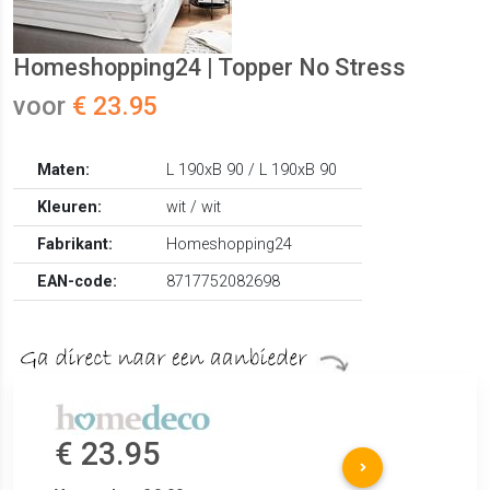
Homeshopping24 | Topper No Stress
voor
€ 23.95
Maten:
L 190xB 90 / L 190xB 90
Kleuren:
wit / wit
Fabrikant:
Homeshopping24
EAN-code:
8717752082698
€ 23.95