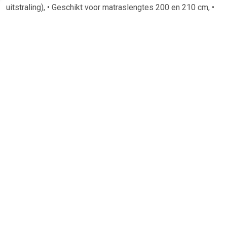
uitstraling), • Geschikt voor matraslengtes 200 en 210 cm, •
Behouden na wassen beschermende werking, •
Wasinstructies wasbaar tot 60°C, Voor iedereen die hygiëne
belangrijk vindt HealthCare heeft een blijvende effectieve
werking tegen huisstofmijt, maar ook tegen schimmels &
bacteriën en is tevens geschikt voor iedereen die hygiëne
belangrijk vindt. HealthCare is uitgebreid getest in
gecertificeerde laboratoria. Sanidor HealthCare producten
zijn uitstekend wasbaar en behouden na wassen hun
beschermende werking.
TERUG
Algemeen