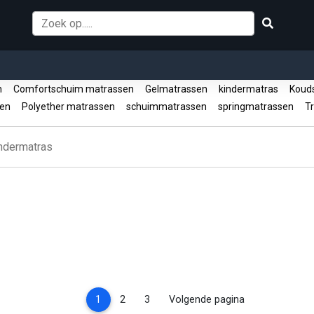
en
Comfortschuim matrassen
Gelmatrassen
kindermatras
Kouds
sen
Polyether matrassen
schuimmatrassen
springmatrassen
Tr
ndermatras
(current)
1
2
3
Volgende pagina