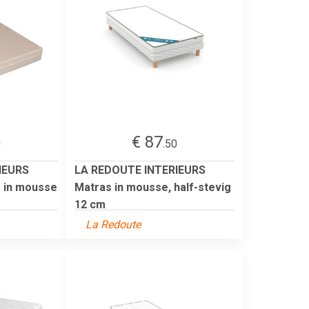
€ 87
0
.50
IEURS
LA REDOUTE INTERIEURS
 in mousse
Matras in mousse, half-stevig
12 cm
La Redoute