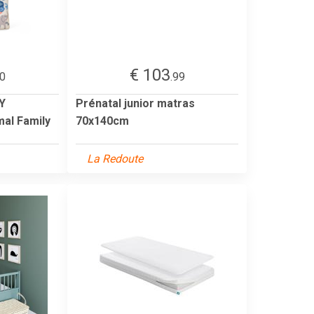
€ 103
20
.99
Y
Prénatal junior matras
al Family
70x140cm
La Redoute