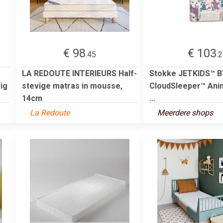
€ 98
€ 103
.45
.
LA REDOUTE INTERIEURS Half-
Stokke JETKIDS™ B
ig
stevige matras in mousse,
CloudSleeper™ Anim
14cm
...
La Redoute
Meerdere shops