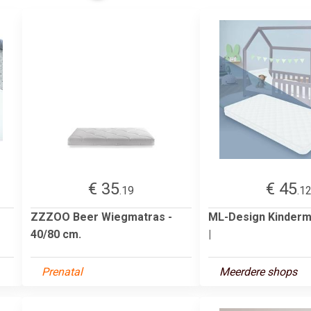
€ 35
€ 45
.19
.1
ZZZOO Beer Wiegmatras -
ML-Design Kinderm
40/80 cm.
|
Prenatal
Meerdere shops