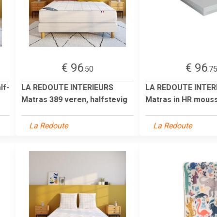
€ 96
€ 96
.50
.7
lf-
LA REDOUTE INTERIEURS
LA REDOUTE INTER
Matras 389 veren, halfstevig
Matras in HR mous
La Redoute
La Redoute