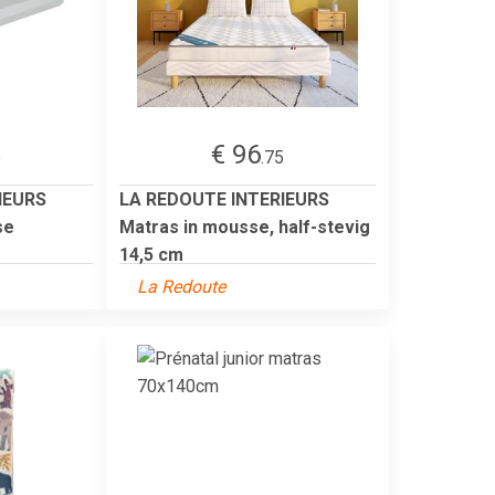
€ 96
5
.75
IEURS
LA REDOUTE INTERIEURS
se
Matras in mousse, half-stevig
14,5 cm
La Redoute