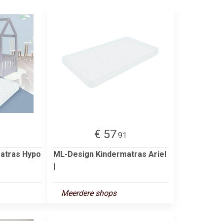
€ 57
2
.91
atras Hypo
ML-Design Kindermatras Ariel
|
Meerdere shops