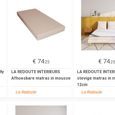
€ 74
€ 74
.25
.2
My
LA REDOUTE INTERIEURS
LA REDOUTE INTERI
Afhoesbare matras in mousse
stevige matras in
12cm
La Redoute
La Redoute