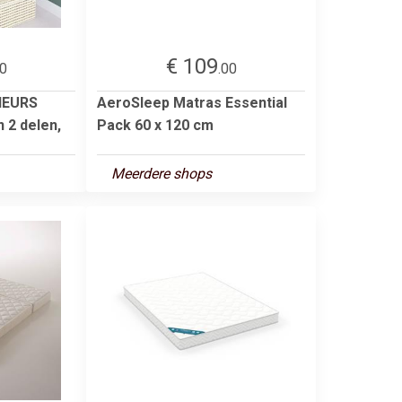
€ 109
00
.00
IEURS
AeroSleep Matras Essential
 2 delen,
Pack 60 x 120 cm
Meerdere shops