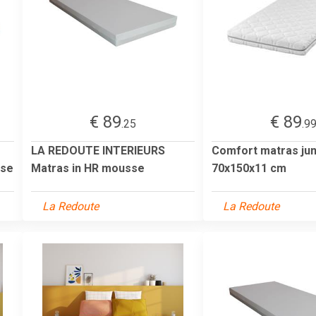
€ 89
€ 89
.25
.9
LA REDOUTE INTERIEURS
Comfort matras jun
sse
Matras in HR mousse
70x150x11 cm
La Redoute
La Redoute