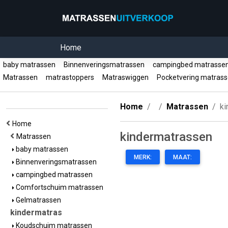
Home
baby matrassen
Binnenveringsmatrassen
campingbed matrass
Matrassen
matrastoppers
Matraswiggen
Pocketvering matras
Home
Matrassen
ki
Home
kindermatrassen
Matrassen
baby matrassen
MERK:
MAAT:
Binnenveringsmatrassen
campingbed matrassen
Comfortschuim matrassen
Gelmatrassen
kindermatras
Koudschuim matrassen