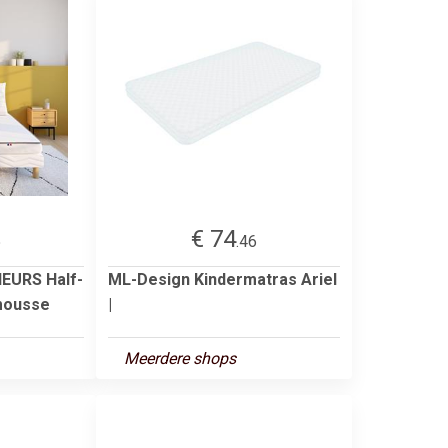
€ 74
5
.46
EURS Half-
ML-Design Kindermatras Ariel
 mousse
|
Meerdere shops