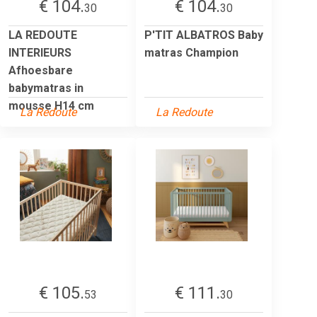
€ 104.
€ 104.
30
30
LA REDOUTE
P'TIT ALBATROS Baby
INTERIEURS
matras Champion
Afhoesbare
babymatras in
mousse H14 cm
La Redoute
La Redoute
€ 105.
€ 111.
53
30