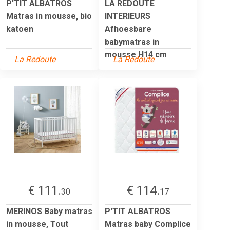
P'TIT ALBATROS
LA REDOUTE
Matras in mousse, bio
INTERIEURS
katoen
Afhoesbare
babymatras in
mousse H14 cm
La Redoute
La Redoute
€ 111.
€ 114.
30
17
MERINOS Baby matras
P'TIT ALBATROS
in mousse, Tout
Matras baby Complice