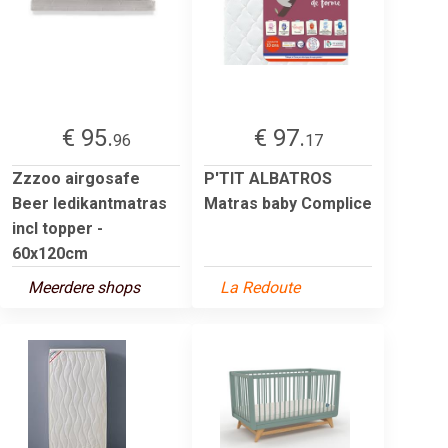
€ 95.
€ 97.
96
17
Zzzoo airgosafe
P'TIT ALBATROS
Beer ledikantmatras
Matras baby Complice
incl topper -
60x120cm
Meerdere shops
La Redoute