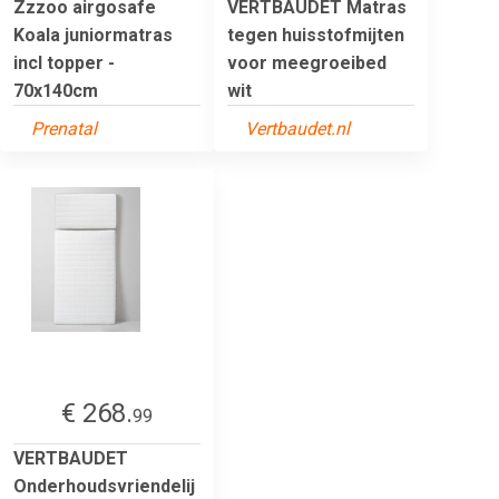
Zzzoo airgosafe
VERTBAUDET Matras
Koala juniormatras
tegen huisstofmijten
incl topper -
voor meegroeibed
70x140cm
wit
Prenatal
Vertbaudet.nl
€ 268.
99
VERTBAUDET
Onderhoudsvriendelij