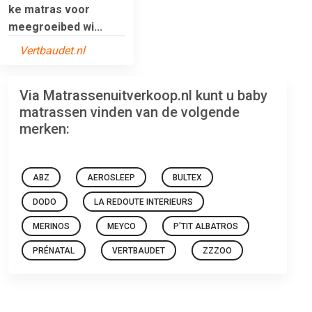
ke matras voor
meegroeibed wi...
Vertbaudet.nl
Via Matrassenuitverkoop.nl kunt u baby
matrassen vinden van de volgende
merken:
ABZ
AEROSLEEP
BULTEX
DODO
LA REDOUTE INTERIEURS
MERINOS
MEYCO
P'TIT ALBATROS
PRÉNATAL
VERTBAUDET
ZZZOO