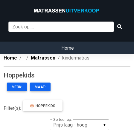
Home
Home
Matrassen
kindermatras
Hoppekids
MERK:
MAAT:
HOPPEKIDS
Filter(s):
Sorteer op: