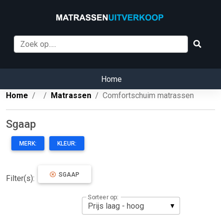
Home
Home
Matrassen
Comfortschuim matrassen
Sgaap
MERK:
KLEUR:
SGAAP
Filter(s):
Sorteer op: