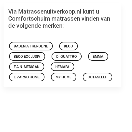
Via Matrassenuitverkoop.nl kunt u
Comfortschuim matrassen vinden van
de volgende merken:
BADENIA TRENDLINE
BECO
BECO EXCLUSIV
DI QUATTRO
EMMA
F.A.N. MEDISAN
HEMAFA
LIVARNO HOME
MY HOME
OCTASLEEP