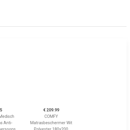
95
€ 209.99
 Medisch
COMFY
s Anti-
Matrasbeschermer Wit
-persoons
Polyester 180x200