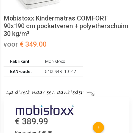
Mobistoxx Kindermatras COMFORT
90x190 cm pocketveren + polyetherschuim
30 kg/m³
voor
€ 349.00
Fabrikant:
Mobistoxx
EAN-code:
5400943110142
€ 389.99
Verzenden: € 49.99