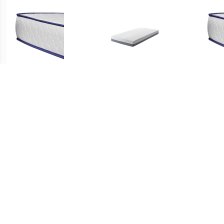
€ 234.99
€ 189.99
Matras traagschuim
Traagschuimmatras 80 x
Ma
200x160x17 cm
200 cm stevig GLEE
€ 89.99
€ 99.99