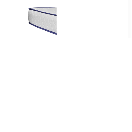
99
€ 276.99
as 18 cm
Matras traagschuim
uim 80x200
200x180x17 cm
99
€ 169.99