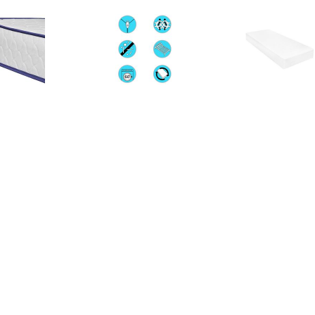
€ 217.99
€ 263.99
€ 147.
tras traagschuim
Matras 18 cm visco-
vidaXL Matr
200x120x17 cm
traagschuim 140x200 cm
visco-traagsch
cm
€ 459.99
€ 255.99
€ 289.