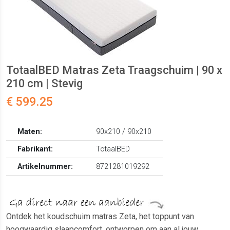
TotaalBED Matras Zeta Traagschuim | 90 x
210 cm | Stevig
€ 599.25
Maten:
90x210 / 90x210
Fabrikant:
TotaalBED
Artikelnummer:
8721281019292
Ontdek het koudschuim matras Zeta, het toppunt van
hoogwaardig slaapcomfort, ontworpen om aan al jouw