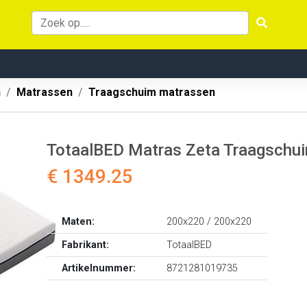
n
Matrassen
Traagschuim matrassen
TotaalBED Matras Zeta Traagschuim
€ 1349.25
Maten:
200x220 / 200x220
Fabrikant:
TotaalBED
Artikelnummer:
8721281019735