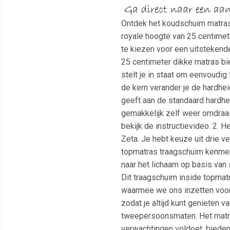
Ontdek het koudschuim matras
royale hoogte van 25 centimet
te kiezen voor een uitstekend
25 centimeter dikke matras b
stelt je in staat om eenvoudig
de kern verander je de hardhei
geeft aan de standaard hardheid
gemakkelijk zelf weer omdraaie
bekijk de instructievideo. 2.
Zeta. Je hebt keuze uit drie 
topmatras traagschuim kenmerk
naar het lichaam op basis van
Dit traagschuim inside topmat
waarmee we ons inzetten voor 
zodat je altijd kunt genieten 
tweepersoonsmaten. Het matras
verwachtingen voldoet, bieden w