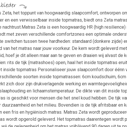
 Zeta, het toppunt van hoogwaardig slaapcomfort, ontworpen om 
er en een verwisselbaar inside topmatras, biedt ons Zeta matras
e nachtrust.Matras Zeta is een hoogwaardig HR (high resilience)
iedt met zeven verschillende comfortzones een optimale onders
 te switchen tussen twee hardheden: standaard (donkere zijde) en
d van het matras naar jouw voorkeur. De kern wordt geleverd met 
, hoef je dit alleen maar aan te geven en draaien wij alvast de kern
n: rits de tijk (matrashoes) open, haal het inside topmatras erui
 Het inside topmatras Personaliseer jouw slaapcomfort door éénn
verschillende soorten inside topmatrassen: 6cm koudschuim, 6cm 
t zich door zijn drukverlagende werking en warmtegevoeligheid.
 slaaphouding en lichaamstemperatuur. De dikte van dit inside t
ras is geschikt voor mensen die het snel koud hebben. De tijk v
duurzaamheid en het milieu. Bovendien is de tijk afritsbaar en 
van een fris en hygiënisch matras. Matras Zeta wordt geproduceer
 wordt opgerold geleverd. Het topmatras daarentegen wordt pla
ij de gelegenheid om het matras vrijblijvend 90 dagen uit te prob