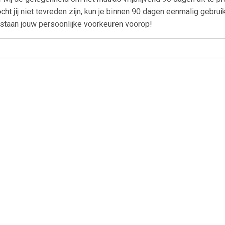
ht jij niet tevreden zijn, kun je binnen 90 dagen eenmalig gebrui
staan jouw persoonlijke voorkeuren voorop!
€ 201.99
€ 202.99
€ 219.
tras 18 cm visco-
Matras 18 cm visco-
Matras 18 c
gschuim 100x200 cm
traagschuim 90x200 cm
traagschuim 1