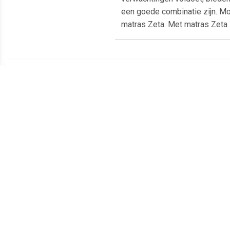
een goede combinatie zijn. Moc
matras Zeta. Met matras Zeta 
Meest populaire producten
€ 148.99
€ 209.99
Matras traagschuim
Matras traagschuim
Ma
200x90x17 cm
200x140x17 cm
traa