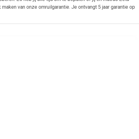
k maken van onze omruilgarantie. Je ontvangt 5 jaar garantie op
99
€ 150.99
m visco-
Dekmatras 6 cm visco-
20x200 cm
traagschuim 160x200 cm