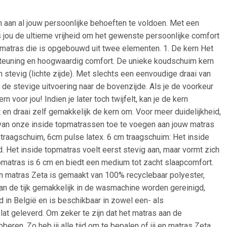
aan al jouw persoonlijke behoeften te voldoen. Met een
 jou de ultieme vrijheid om het gewenste persoonlijke comfort
 matras die is opgebouwd uit twee elementen. 1. De kern Het
teuning en hoogwaardig comfort. De unieke koudschuim kern
 stevig (lichte zijde). Met slechts een eenvoudige draai van
de stevige uitvoering naar de bovenzijde. Als je de voorkeur
 voor jou! Indien je later toch twijfelt, kan je de kern
t en draai zelf gemakkelijk de kern om. Voor meer duidelijkheid,
 van onze inside topmatrassen toe te voegen aan jouw matras
traagschuim, 6cm pulse latex. 6 cm traagschuim: Het inside
 Het inside topmatras voelt eerst stevig aan, maar vormt zich
opmatras is 6 cm en biedt een medium tot zacht slaapcomfort.
an matras Zeta is gemaakt van 100% recyclebaar polyester,
kan de tijk gemakkelijk in de wasmachine worden gereinigd,
d in België en is beschikbaar in zowel een- als
t geleverd. Om zeker te zijn dat het matras aan de
eren. Zo heb jij alle tijd om te bepalen of jij en matras Zeta