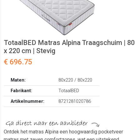
TotaalBED Matras Alpina Traagschuim | 80
x 220 cm | Stevig
€ 696.75
Maten:
80x220 / 80x220
Fabrikant:
TotaalBED
Artikelnummer:
8721281020786
Ontdek het matras Alpina een hoogwaardig pocketveer
matras met zeven comfortzones, wat een uitstekend