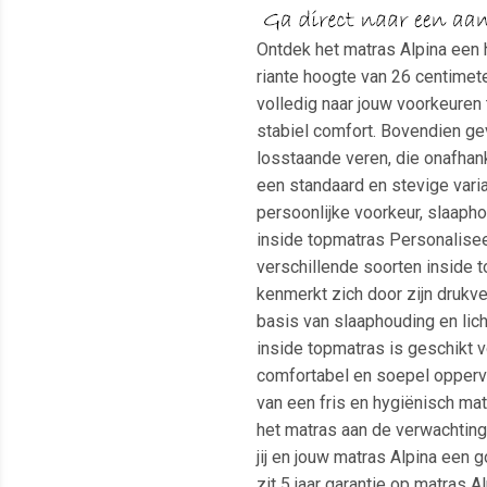
Ontdek het matras Alpina een
riante hoogte van 26 centimete
volledig naar jouw voorkeuren
stabiel comfort. Bovendien g
losstaande veren, die onafhank
een standaard en stevige vari
persoonlijke voorkeur, slaaph
inside topmatras Personalisee
verschillende soorten inside
kenmerkt zich door zijn drukv
basis van slaaphouding en lic
inside topmatras is geschikt 
comfortabel en soepel oppervla
van een fris en hygiënisch ma
het matras aan de verwachtinge
jij en jouw matras Alpina een 
zit 5 jaar garantie op matras 