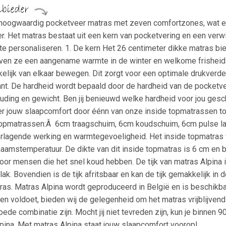
 hoogwaardig pocketveer matras met zeven comfortzones, wat ee
r. Het matras bestaat uit een kern van pocketvering en een verwis
 te personaliseren. 1. De kern Het 26 centimeter dikke matras bi
even ze een aangename warmte in de winter en welkome frisheid
elijk van elkaar bewegen. Dit zorgt voor een optimale drukverdeli
ant. De hardheid wordt bepaald door de hardheid van de pocket
ouding en gewicht. Ben jij benieuwd welke hardheid voor jou ges
r jouw slaapcomfort door éénn van onze inside topmatrassen toe
 topmatrassen:Â 6cm traagschuim, 6cm koudschuim, 6cm pulse la
erlagende werking en warmtegevoeligheid. Het inside topmatras v
haamstemperatuur. De dikte van dit inside topmatras is 6 cm en 
voor mensen die het snel koud hebben. De tijk van matras Alpina
k. Bovendien is de tijk afritsbaar en kan de tijk gemakkelijk in 
tras. Matras Alpina wordt geproduceerd in België en is beschikb
n voldoet, bieden wij de gelegenheid om het matras vrijblijvend 90
goede combinatie zijn. Mocht jij niet tevreden zijn, kun je binnen
Alpina. Met matras Alpina staat jouw slaapcomfort voorop!