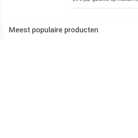
Meest populaire producten
€ 148.99
€ 209.99
Matras traagschuim
Matras traagschuim
Ma
200x90x17 cm
200x140x17 cm
traa