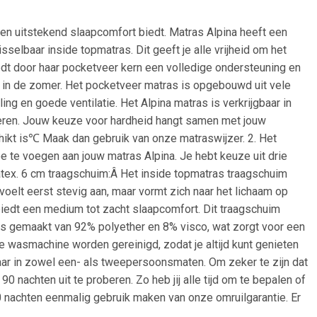
n uitstekend slaapcomfort biedt. Matras Alpina heeft een
selbaar inside topmatras. Dit geeft je alle vrijheid om het
edt door haar pocketveer kern een volledige ondersteuning en
 in de zomer. Het pocketveer matras is opgebouwd uit vele
ng en goede ventilatie. Het Alpina matras is verkrijgbaar in
veren. Jouw keuze voor hardheid hangt samen met jouw
chikt is℃ Maak dan gebruik van onze matraswijzer. 2. Het
 te voegen aan jouw matras Alpina. Je hebt keuze uit drie
tex. 6 cm traagschuim:Â Het inside topmatras traagschuim
oelt eerst stevig aan, maar vormt zich naar het lichaam op
biedt een medium tot zacht slaapcomfort. Dit traagschuim
 is gemaakt van 92% polyether en 8% visco, wat zorgt voor een
de wasmachine worden gereinigd, zodat je altijd kunt genieten
aar in zowel een- als tweepersoonsmaten. Om zeker te zijn dat
 nachten uit te proberen. Zo heb jij alle tijd om te bepalen of
 90 nachten eenmalig gebruik maken van onze omruilgarantie. Er