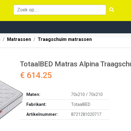
n
Matrassen
Traagschuim matrassen
TotaalBED Matras Alpina Traagschu
€ 614.25
Maten:
70x210 / 70x210
Fabrikant:
TotaalBED
Artikelnummer:
8721281020717