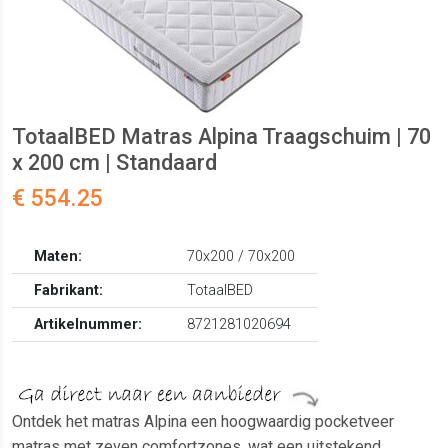
TotaalBED Matras Alpina Traagschuim | 70
x 200 cm | Standaard
€ 554.25
Maten:
70x200 / 70x200
Fabrikant:
TotaalBED
Artikelnummer:
8721281020694
Ontdek het matras Alpina een hoogwaardig pocketveer
matras met zeven comfortzones, wat een uitstekend