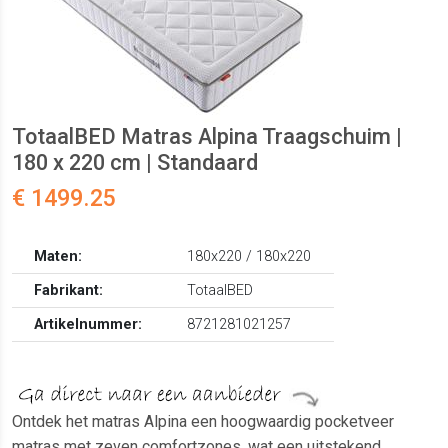
TotaalBED Matras Alpina Traagschuim |
180 x 220 cm | Standaard
€ 1499.25
Maten:
180x220 / 180x220
Fabrikant:
TotaalBED
Artikelnummer:
8721281021257
Ontdek het matras Alpina een hoogwaardig pocketveer
matras met zeven comfortzones, wat een uitstekend