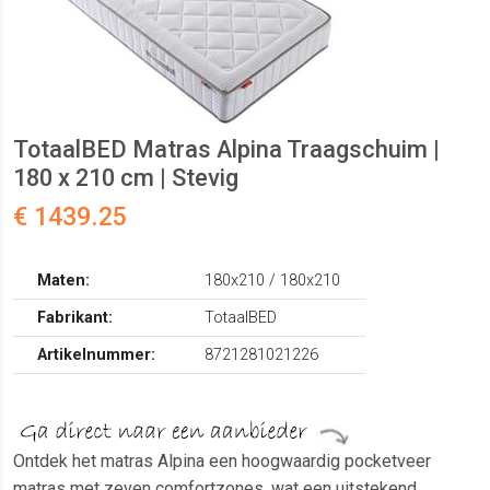
TotaalBED Matras Alpina Traagschuim |
180 x 210 cm | Stevig
€ 1439.25
Maten:
180x210 / 180x210
Fabrikant:
TotaalBED
Artikelnummer:
8721281021226
Ontdek het matras Alpina een hoogwaardig pocketveer
matras met zeven comfortzones, wat een uitstekend