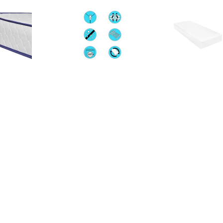
€ 217.99
€ 263.99
€ 147.
tras traagschuim
Matras 18 cm visco-
vidaXL Matr
200x120x17 cm
traagschuim 140x200 cm
visco-traagsch
cm
€ 459.99
€ 255.99
€ 289.