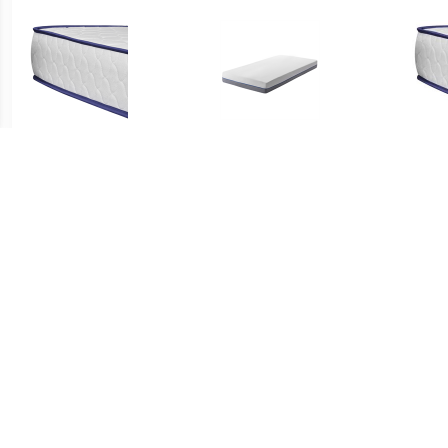
€ 234.99
€ 189.99
Matras traagschuim
Traagschuimmatras 80 x
Ma
200x160x17 cm
200 cm stevig GLEE
€ 89.99
€ 99.99