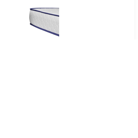
99
€ 276.99
as 18 cm
Matras traagschuim
uim 80x200
200x180x17 cm
99
€ 169.99