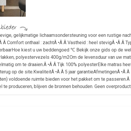
stevige, gelijkmatige lichaamsondersteuning voor een rustige na
 Â Comfort onthaal : zachtÂ •Â Â Vastheid : heel stevigÂ •Â Â T
rbaarHoe kiest u uw beddengoed ℃ Bekijk onze gids op de web
akken, polyestervezels 400g/m2Om de levensduur van uw matras t
lmatig om te draaien.Â •Â Â Tijk 100% polyesterElke matras hee
terug op de site.KwaliteitÂ •Â Â 5 jaar garantieAfmetingenÂ •Â 
liften) voldoende ruimte bieden voor het pakket om te passer
kel te produceren, blijven de bronnen behouden. Geen overproduct