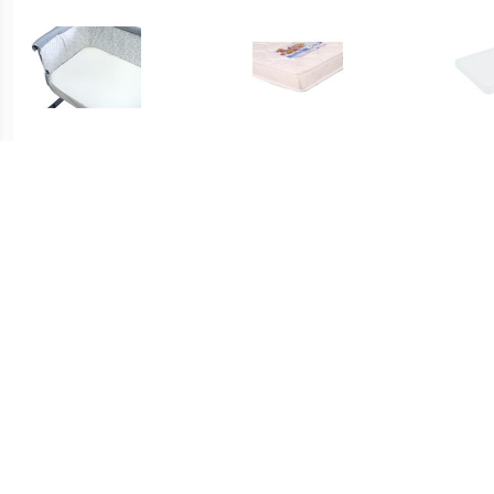
€ 17.50
€ 57.96
Matrasbeschermer Night
Matras Alfred By My Side
Ki
Breeze Next2Me Wit
Crib
€ 103.20
€ 149.00
JETKIDS™ BY
Matras Evolution Pack 60
Matra