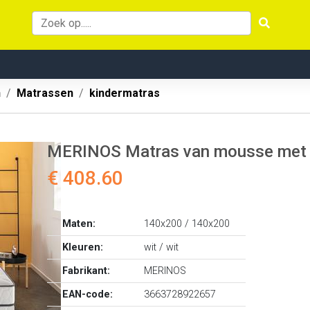
n
Matrassen
kindermatras
MERINOS Matras van mousse met hig
€ 408.60
Maten:
140x200 / 140x200
Kleuren:
wit / wit
Fabrikant:
MERINOS
EAN-code:
3663728922657