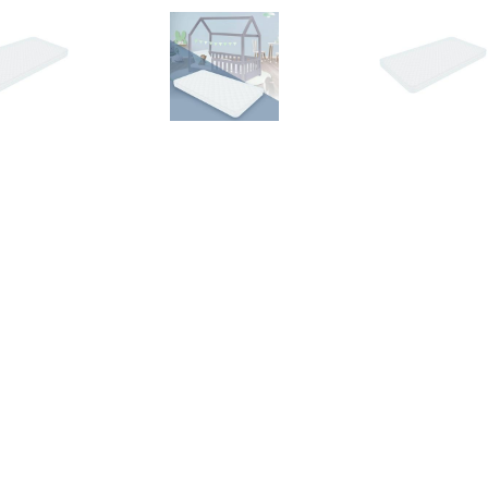
€ 57.91
€ 45.12
€ 74.
ndermatras Ariel |
Kindermatras Hypo |
Kindermatras
€ 109.00
€ 239.95
€ 219.
s Essential Pack 60 x
Matras Evolution Premium
Matras Evoluti