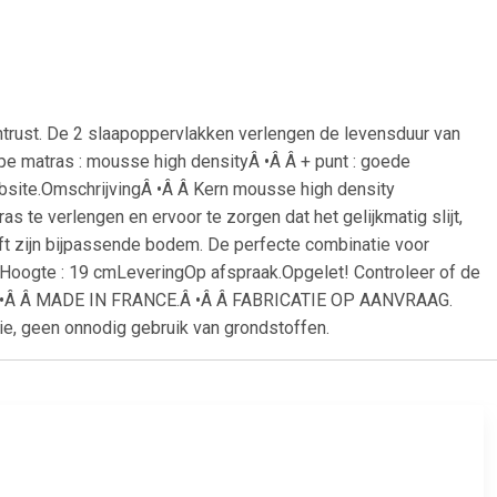
chtrust. De 2 slaapoppervlakken verlengen de levensduur van
ype matras : mousse high densityÂ •Â Â + punt : goede
site.OmschrijvingÂ •Â Â Kern mousse high density
e verlengen en ervoor te zorgen dat het gelijkmatig slijt,
ft zijn bijpassende bodem. De perfecte combinatie voor
Â Hoogte : 19 cmLeveringOp afspraak.Opgelet! Controleer of de
en.Â •Â Â MADE IN FRANCE.Â •Â Â FABRICATIE OP AANVRAAG.
ie, geen onnodig gebruik van grondstoffen.