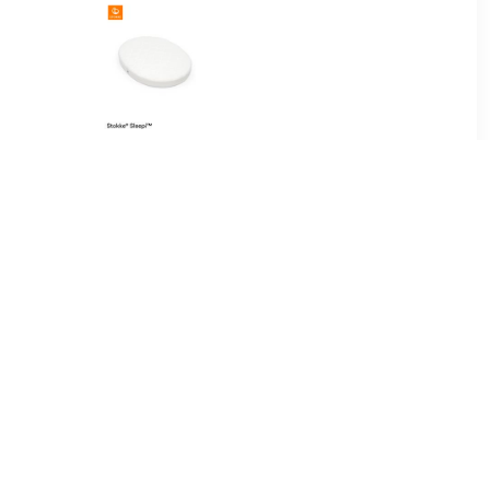
46
€ 119.00
 Ariel |
Sleepi™ Matras Mini V3
00
€ 89.99
on Pack 70
matras junior - 70x150x11