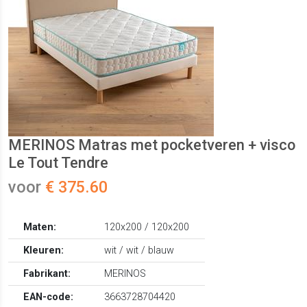
MERINOS Matras met pocketveren + visco
Le Tout Tendre
voor
€ 375.60
Maten:
120x200 / 120x200
Kleuren:
wit / wit / blauw
Fabrikant:
MERINOS
EAN-code:
3663728704420