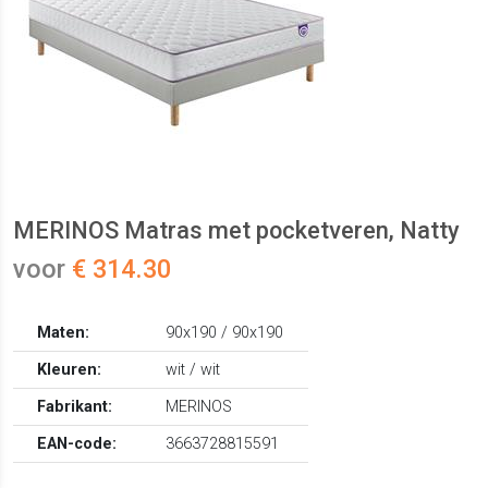
MERINOS Matras met pocketveren, Natty
voor
€ 314.30
Maten:
90x190 / 90x190
Kleuren:
wit / wit
Fabrikant:
MERINOS
EAN-code:
3663728815591