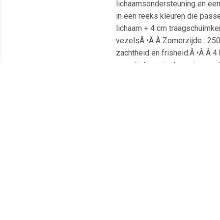
lichaamsondersteuning en een
in een reeks kleuren die pas
lichaam + 4 cm traagschuimke
vezelsÂ •Â Â Zomerzijde : 250
zachtheid en frisheid.Â •Â Â 4
garantieLeveringLevering aan h
Â •Â Â MADE IN FRANCE.Â •Â Â
overproductie, geen onnodig g
Meest populaire producten