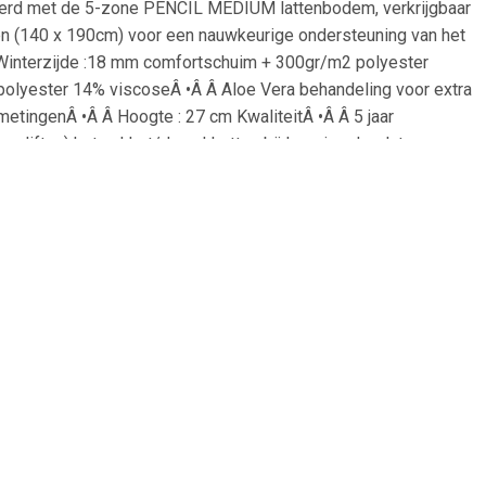
eerd met de 5-zone PENCIL MEDIUM lattenbodem, verkrijgbaar
en (140 x 190cm) voor een nauwkeurige ondersteuning van het
 Winterzijde :18 mm comfortschuim + 300gr/m2 polyester
polyester 14% viscoseÂ •Â Â Aloe Vera behandeling voor extra
metingenÂ •Â Â Hoogte : 27 cm KwaliteitÂ •Â Â 5 jaar
, liften) het pakket/de pakketten bij levering doorlaten.
 produceren, blijven de bronnen behouden. Geen