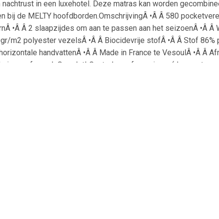
 nachtrust in een luxehotel. Deze matras kan worden gecombin
sen bij de MELTY hoofdborden.OmschrijvingÂ •Â Â 580 pocketver
rnÂ •Â Â 2 slaapzijdes om aan te passen aan het seizoenÂ •Â Â
gr/m2 polyester vezelsÂ •Â Â Biocidevrije stofÂ •Â Â Stof 86% 
 horizontale handvattenÂ •Â Â Made in France te VesoulÂ •Â Â Af
uis op afspraak.Opgelet! Controleer of openingen(deuren, trappen
 FABRICATIE OP AANVRAAG. Door alleen het bestelde artikel te
ebruik van grondstoffen.