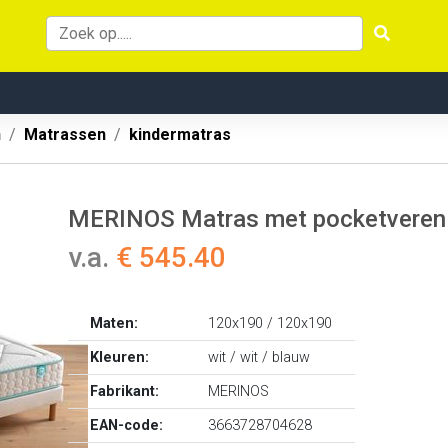
n
Matrassen
kindermatras
MERINOS Matras met pocketveren 
v.a.
€ 545.40
Maten:
120x190 / 120x190
Kleuren:
wit / wit / blauw
Fabrikant:
MERINOS
EAN-code:
3663728704628