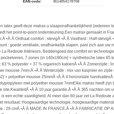
EAN-code:
3614854178708
 latex geeft deze matras u slaaponafhankelijkheid (iedereen lee
edt het point-to-point ondersteuning.Een matras gemaakt in Fra
.Â •Â Â Onthaal comfort : stevigÂ •Â Â Vastheid : Half-stevigÂ
 punt : goede ventilatie, onafhankelijk slapen. past zich aan 
La Redoute Intérieurs. Beddengoed dat comfort en technologie
pocketveren, 7 zones (in 140x190cm) + synthetische latex 65 
: 63 % polyester + 37 % organisch katoenÂ •Â Â Zomerzijde : l
ther mousse 7mm.Â •Â Â Winterzijde : mix van kasjmier en zijde
m2) + polyether mousse 25mmÂ •Â Â 4 horizontale handvattenÂ •
lypropyleen met polyether mousse 7mmElke matras heeft zijn 
de site.KwaliteitÂ •Â Â 10 jaar garantie.Â •Â Â 365 nachten o
is een echte vaardigheid. Al meer dan 60 jaar zet La Redoute al
 het resultaat. Hoogwaardige technologie, hoogwaardige materiale
te : 29 cmÂ •Â Â MADE IN FRANCE.Â •Â Â FABRICATIE OP AANV