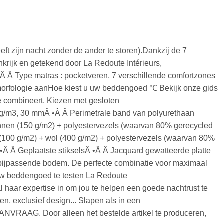
ft zijn nacht zonder de ander te storen).Dankzij de 7
nkrijk en getekend door La Redoute Intérieurs,
 •Â Â Type matras : pocketveren, 7 verschillende comfortzones
uw morfologie aanHoe kiest u uw beddengoed ℃ Bekijk onze gids
 combineert. Kiezen met gesloten
kg/m3, 30 mmÂ •Â Â Perimetrale band van polyurethaan
innen (150 g/m2) + polyestervezels (waarvan 80% gerecycled
 (100 g/m2) + wol (400 g/m2) + polyestervezels (waarvan 80%
Â Â Geplaatste stikselsÂ •Â Â Jacquard gewatteerde platte
bijpassende bodem. De perfecte combinatie voor maximaal
m uw beddengoed te testen La Redoute
 haar expertise in om jou te helpen een goede nachtrust te
n, exclusief design... Slapen als in een
RAAG. Door alleen het bestelde artikel te produceren,