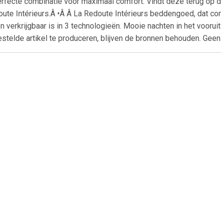
ecte combinatie voor maximaal comfort. Vindt deze terug op de 
te Intérieurs.Â •Â Â La Redoute Intérieurs beddengoed, dat co
en verkrijgbaar is in 3 technologieën. Mooie nachten in het voo
telde artikel te produceren, blijven de bronnen behouden. Geen
€ 57.91
€ 45.12
€ 74.
ndermatras Ariel |
Kindermatras Hypo |
Kindermatras