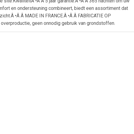
site.KwaliteitÂ •Â Â 5 jaar garantie.Â •Â Â 365 nachten om uw
mfort en ondersteuning combineert, biedt een assortiment dat
ruitzicht.Â •Â Â MADE IN FRANCE.Â •Â Â FABRICATIE OP
 overproductie, geen onnodig gebruik van grondstoffen.
46
€ 119.00
 Ariel |
Sleepi™ Matras Mini V3