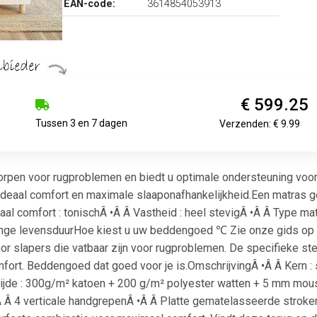
EAN-code:
3614854053913
€ 599.25
Tussen 3 en 7 dagen
Verzenden: € 9.99
orpen voor rugproblemen en biedt u optimale ondersteuning voor
ideaal comfort en maximale slaaponafhankelijkheid.Een matras 
aal comfort : tonischÂ •Â Â Vastheid : heel stevigÂ •Â Â Type mat
lange levensduurHoe kiest u uw beddengoed ℃ Zie onze gids op 
r slapers die vatbaar zijn voor rugproblemen. De specifieke s
ort. Beddengoed dat goed voor je is.OmschrijvingÂ •Â Â Kern : s
jde : 300g/m² katoen + 200 g/m² polyester watten + 5 mm mouss
 Â 4 verticale handgrepenÂ •Â Â Platte gematelasseerde stroke