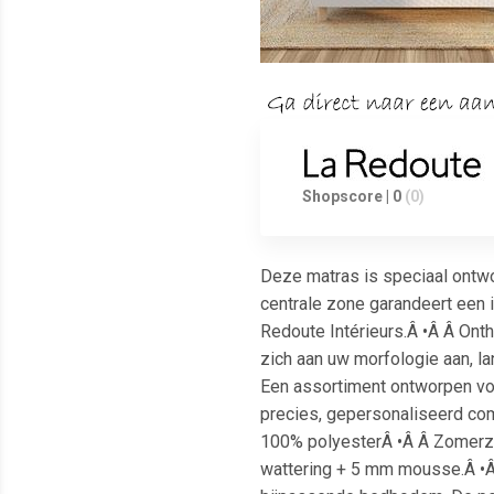
Shopscore | 0
(0)
Deze matras is speciaal ontw
centrale zone garandeert een 
Redoute Intérieurs.Â •Â Â Onth
zich aan uw morfologie aan, 
Een assortiment ontworpen voo
precies, gepersonaliseerd comf
100% polyesterÂ •Â Â Zomerzi
wattering + 5 mm mousse.Â •Â