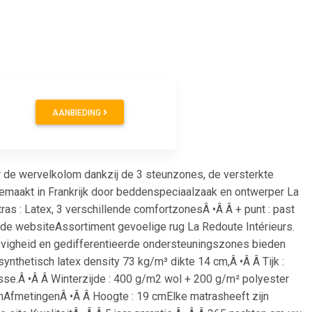
AANBIEDING
 de wervelkolom dankzij de 3 steunzones, de versterkte
gemaakt in Frankrijk door beddenspeciaalzaak en ontwerper La
ras : Latex, 3 verschillende comfortzonesÂ •Â Â + punt : past
de websiteAssortiment gevoelige rug La Redoute Intérieurs.
tevigheid en gedifferentieerde ondersteuningszones bieden
ynthetisch latex density 73 kg/m³ dikte 14 cm,Â •Â Â Tijk :
e.Â •Â Â Winterzijde : 400 g/m2 wol + 200 g/m² polyester
nAfmetingenÂ •Â Â Hoogte : 19 cmElke matrasheeft zijn