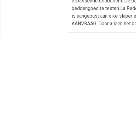
bijpassende bedbodem. De perf
beddengoed te testen La Redou
is aangepast aan elke slaper 
AANVRAAG. Door alleen het bes
Meest populaire producten
€ 17.50
€ 57.96
Matrasbeschermer Night
Matras Alfred By My Side
Ki
Breeze Next2Me Wit
Crib