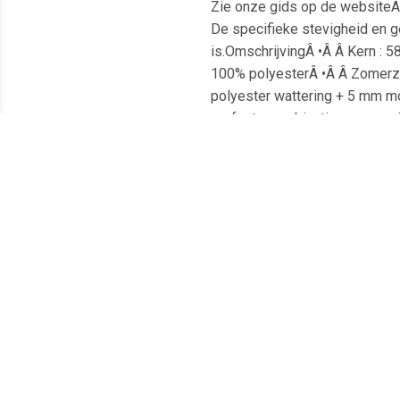
Zie onze gids op de websiteAs
De specifieke stevigheid en 
is.OmschrijvingÂ •Â Â Kern : 5
100% polyesterÂ •Â Â Zomerzi
polyester wattering + 5 mm m
perfecte combinatie voor maxi
Redoute Intérieurs.Â •Â Â La 
slaper en verkrijgbaar is in 
OP AANVRAAG. Door alleen het 
Meest populaire producten