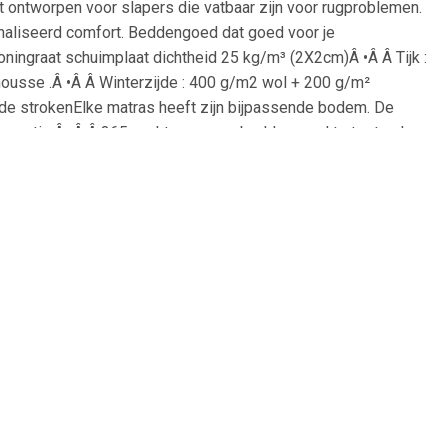
 ontworpen voor slapers die vatbaar zijn voor rugproblemen.
naliseerd comfort. Beddengoed dat goed voor je
oningraat schuimplaat dichtheid 25 kg/m³ (2X2cm)Â •Â Â Tijk :
ousse .Â •Â Â Winterzijde : 400 g/m2 wol + 200 g/m²
de strokenElke matras heeft zijn bijpassende bodem. De
r garantie.Â •Â Â 365 nachten om uw beddengoed te testen La
mbineert, biedt een assortiment dat is aangepast aan elke
 •Â Â Hoogte : 20 cmÂ •Â Â MADE IN FRANCE.Â •Â Â FABRICATIE
een overproductie, geen onnodig gebruik van grondstoffen.