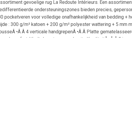
sortiment gevoelige rug La Redoute Intérieurs. Een assortiment
gedifferentieerde ondersteuningszones bieden precies, geperso
80 pocketveren voor volledige onafhankelijkheid van bedding + h
jde : 300 g/m² katoen + 200 g/m² polyester wattering + 5 mm m
ousseÂ •Â Â 4 verticale handgrepenÂ •Â Â Platte gematelasseer
maal comfort. Vindt deze terug op de site.KwaliteitÂ •Â Â 5 jaa
Redoute Intérieurs beddengoed, dat comfort en ondersteuning co
3 technologieën. Mooie nachten in het vooruitzicht.AfmetingenÂ
bestelde artikel te produceren, blijven de bronnen behouden. G