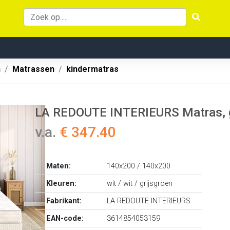
n
Matrassen
kindermatras
LA REDOUTE INTERIEURS Matras, ge
v.a.
€ 347.40
Maten:
140x200 / 140x200
Kleuren:
wit / wit / grijsgroen
Fabrikant:
LA REDOUTE INTERIEURS
EAN-code:
3614854053159