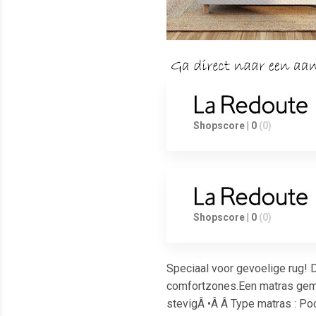
Shopscore | 0
(0)
Shopscore | 0
(0)
Speciaal voor gevoelige rug! 
comfortzones.Een matras gemaa
stevigÂ •Â Â Type matras : Po