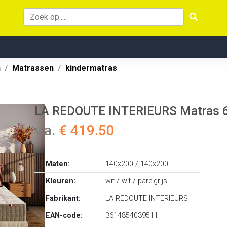
n
Matrassen
kindermatras
LA REDOUTE INTERIEURS Matras 66
v.a.
€ 419.50
Maten:
140x200 / 140x200
Kleuren:
wit / wit / parelgrijs
Fabrikant:
LA REDOUTE INTERIEURS
EAN-code:
3614854039511