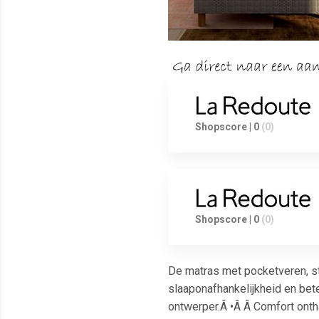
Shopscore | 0
(0)
Shopscore | 0
(0)
De matras met pocketveren, st
slaaponafhankelijkheid en bet
ontwerper.Â •Â Â Comfort ontha