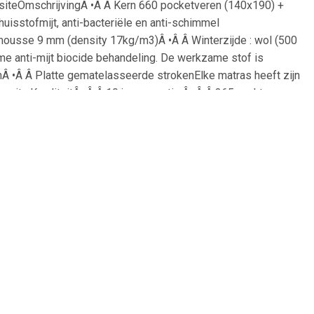
siteOmschrijvingÂ •Â Â Kern 660 pocketveren (140x190) +
isstofmijt, anti-bacteriële en anti-schimmel
 mousse 9 mm (density 17kg/m3)Â •Â Â Winterzijde : wol (500
e anti-mijt biocide behandeling. De werkzame stof is
nÂ •Â Â Platte gematelasseerde strokenElke matras heeft zijn
site.KwaliteitÂ •Â Â 10 jaar garantie.Â •Â Â 365 nachten om
klas materialen laat de kwaliteit Best van La Redoute
 Â Hoogte : 25 cmÂ •Â Â MADE IN FRANCE.Â •Â Â FABRICATIE OP
 overproductie, geen onnodig gebruik van grondstoffen.