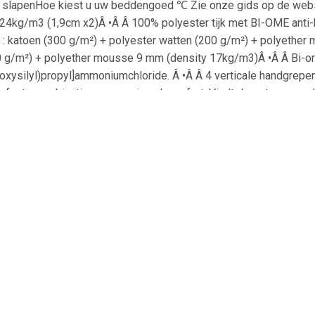
ijk slapenHoe kiest u uw beddengoed ℃ Zie onze gids op de web
24kg/m3 (1,9cm x2)Â •Â Â 100% polyester tijk met BI-OME anti-hu
: katoen (300 g/m²) + polyester watten (200 g/m²) + polyether
0 g/m²) + polyether mousse 9 mm (density 17kg/m3)Â •Â Â Bi-om
hoxysilyl)propyl]ammoniumchloride. Â •Â Â 4 verticale handgrepe
ecte combinatie voor maximaal comfort. Vindt deze terug op de 
doute Intérieurs.Â •Â Â Zin om beter te slapen℃ Met zijn eerste
t beste van technologie. Herontdek het comfort.AfmetingenÂ •Â
telde artikel te produceren, blijven de bronnen behouden. Geen