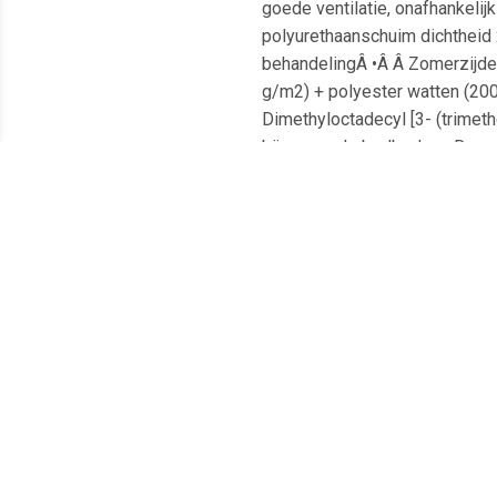
goede ventilatie, onafhankel
polyurethaanschuim dichtheid 
behandelingÂ •Â Â Zomerzijde 
g/m2) + polyester watten (20
Dimethyloctadecyl [3- (trimet
bijpassende bedbodem. De perf
uw beddengoed te testen La Re
Intérieurs u genieten van he
AANVRAAG. Door alleen het bes
Meest populaire producten