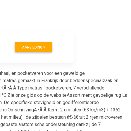
AANBIEDING
nthaal, en pocketveren voor een geweldige
n matras gemaakt in Frankrijk door beddenspeciaalzaak en
rtÂ •Â Â Type matras : pocketveren, 7 verschillende
ed ℃ Zie onze gids op de websiteAssortiment gevoelige rug La
n. De specifieke stevigheid en gedifferentieerde
is.OmschrijvingÂ •Â Â Kern : 2 cm latex (63 kg/m3) + 1362
 milieu) : de zijdelen bestaan â€‹â€‹uit 2 rijen microveren
angepaste anatomische ondersteuning dankzij de 7