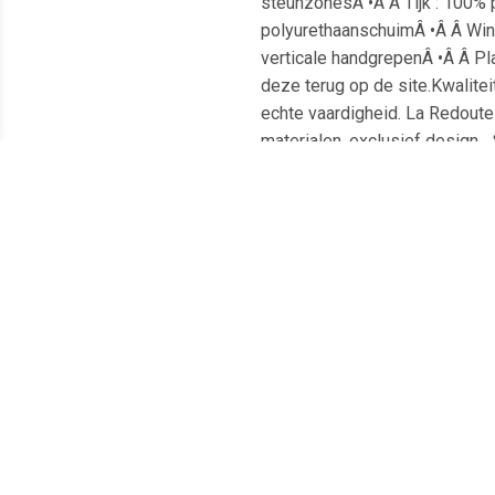
steunzonesÂ •Â Â Tijk : 100% 
polyurethaanschuimÂ •Â Â Win
verticale handgrepenÂ •Â Â Pl
deze terug op de site.Kwalite
echte vaardigheid. La Redoute 
materialen, exclusief design
alleen het bestelde artikel t
Meest populaire producten