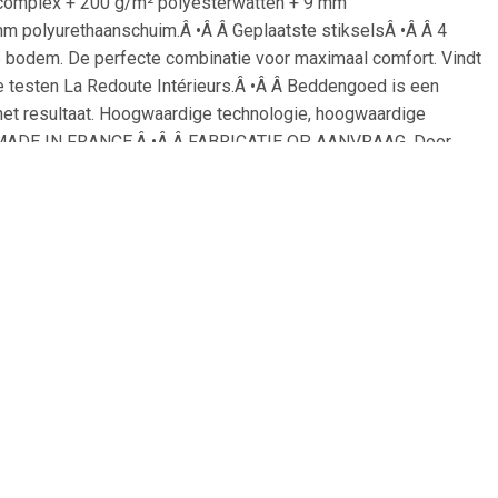
er complex + 200 g/m² polyesterwatten + 9 mm
m polyurethaanschuim.Â •Â Â Geplaatste stikselsÂ •Â Â 4
e bodem. De perfecte combinatie voor maximaal comfort. Vindt
te testen La Redoute Intérieurs.Â •Â Â Beddengoed is een
s het resultaat. Hoogwaardige technologie, hoogwaardige
•Â Â MADE IN FRANCE.Â •Â Â FABRICATIE OP AANVRAAG. Door
en onnodig gebruik van grondstoffen.