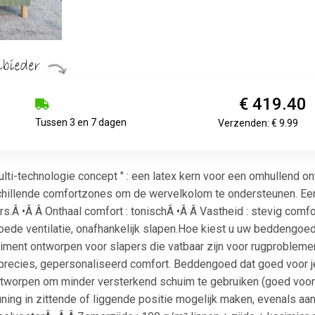
€ 419.40
Tussen 3 en 7 dagen
Verzenden: € 9.99
ulti-technologie concept " : een latex kern voor een omhullend o
schillende comfortzones om de wervelkolom te ondersteunen. Ee
s.Â •Â Â Onthaal comfort : tonischÂ •Â Â Vastheid : stevig comfo
oede ventilatie, onafhankelijk slapen.Hoe kiest u uw beddengo
timent ontworpen voor slapers die vatbaar zijn voor rugprobleme
ecies, gepersonaliseerd comfort. Beddengoed dat goed voor je 
orpen om minder versterkend schuim te gebruiken (goed voor het
ning in zittende of liggende positie mogelijk maken, evenals a