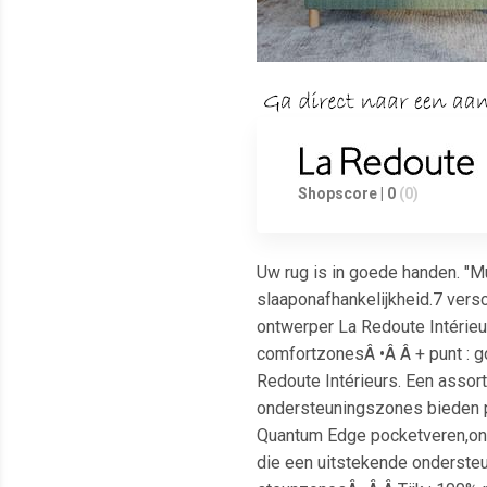
Shopscore | 0
(0)
Uw rug is in goede handen. "M
slaaponafhankelijkheid.7 ver
ontwerper La Redoute Intérieur
comfortzonesÂ •Â Â + punt : g
Redoute Intérieurs. Een assor
ondersteuningszones bieden pr
Quantum Edge pocketveren,ontw
die een uitstekende ondersteu