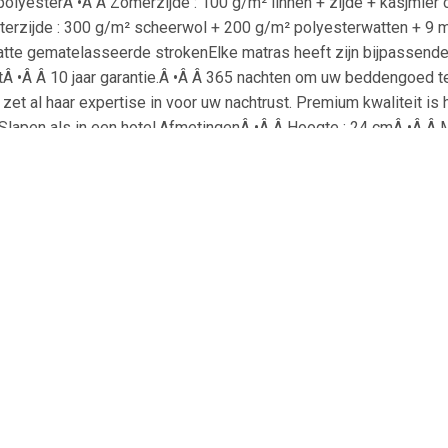
polyesterÂ •Â Â Zomerzijde : 100 g/m² linnen + zijde + kasjmi
terzijde : 300 g/m² scheerwol + 200 g/m² polyesterwatten + 9 m
atte gematelasseerde strokenElke matras heeft zijn bijpassend
itÂ •Â Â 10 jaar garantie.Â •Â Â 365 nachten om uw beddengoed 
zet al haar expertise in voor uw nachtrust. Premium kwaliteit i
... Slapen als in een hotel.AfmetingenÂ •Â Â Hoogte : 24 cmÂ 
eproduceren, blijven de bronnen behouden. Geen overproductie, ge