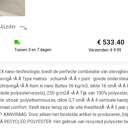
€ 533.40
Tussen 3 en 7 dagen
Verzenden: € 9.99
X nano-technologie, biedt de perfecte combinatie van stevighei
 stevigÂ •Â Â Type matras : schuimÂ •Â Â + punt : goede onderst
rijvingÂ •Â Â Kern in nano Bultex 36 kg/m3, dikte 16 cmÂ •Â Â 
ede polyestervezels), 250 g/m2Â •Â Â Tijk van 100% polyester, a
atte strook: polyethermousse, dikte 0,7 cmÂ •Â Â 4 verticale h
maal comfort. Vindt deze terug op de site.KwaliteitÂ •Â Â 5 ja
AANVRAAG. Door alleen het bestelde artikel te produceren, bli
Â Â RECYCLED POLYESTER. Het gebruik van recycled polyester be