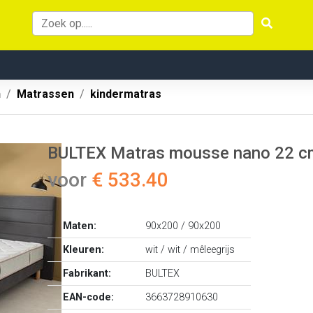
n
Matrassen
kindermatras
BULTEX Matras mousse nano 22 cm
voor
€ 533.40
Maten:
90x200 / 90x200
Kleuren:
wit / wit / mêleegrijs
Fabrikant:
BULTEX
EAN-code:
3663728910630