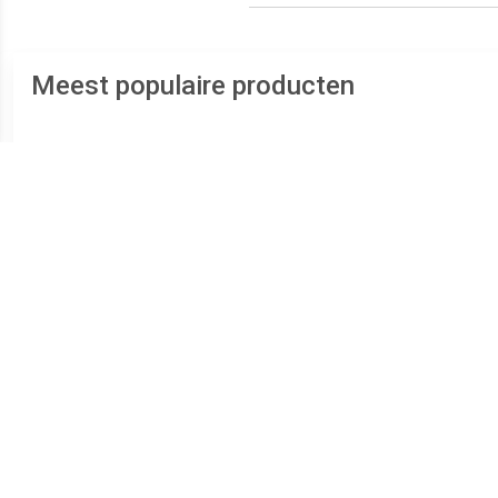
Meest populaire producten
€ 17.50
€ 57.96
Matrasbeschermer Night
Matras Alfred By My Side
Ki
Breeze Next2Me Wit
Crib