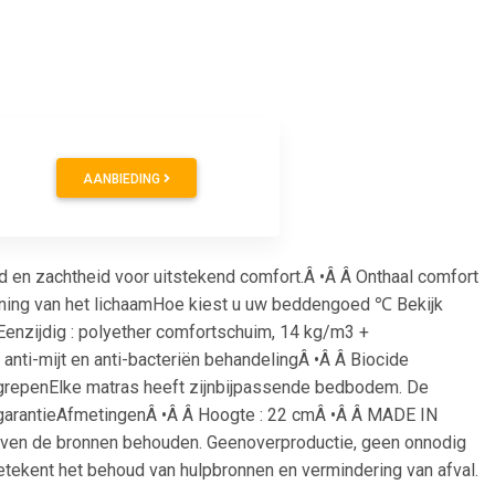
AANBIEDING
d en zachtheid voor uitstekend comfort.Â •Â Â Onthaal comfort
euning van het lichaamHoe kiest u uw beddengoed ℃ Bekijk
Eenzijdig : polyether comfortschuim, 14 kg/m3 +
nti-mijt en anti-bacteriën behandelingÂ •Â Â Biocide
andgrepenElke matras heeft zijnbijpassende bedbodem. De
ar garantieAfmetingenÂ •Â Â Hoogte : 22 cmÂ •Â Â MADE IN
jven de bronnen behouden. Geenoverproductie, geen onnodig
tekent het behoud van hulpbronnen en vermindering van afval.