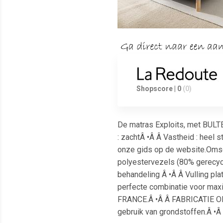
Shopscore | 0
(0)
De matras Exploits, met BULTE
: zachtÂ •Â Â Vastheid : heel
onze gids op de website.Omsch
polyestervezels (80% gerecycl
behandeling Â •Â Â Vulling pl
perfecte combinatie voor maxi
FRANCE.Â •Â Â FABRICATIE OP 
gebruik van grondstoffen.Â •