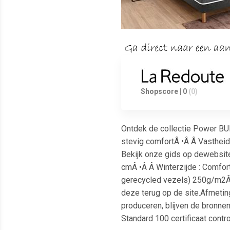
Shopscore | 0
(0)
Ontdek de collectie Power BUL
stevig comfortÂ •Â Â Vastheid
Bekijk onze gids op dewebsite
cmÂ •Â Â Winterzijde : Comfo
gerecycled vezels) 250g/m2Â 
deze terug op de site.Afmeti
produceren, blijven de bronn
Standard 100 certificaat contro