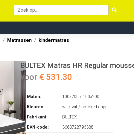
n
Matrassen
kindermatras
BULTEX Matras HR Regular mouss
voor
€ 531.30
Maten:
100x200 / 100x200
Kleuren:
wit / wit / smoked grijs
Fabrikant:
BULTEX
EAN-code:
3663728796388