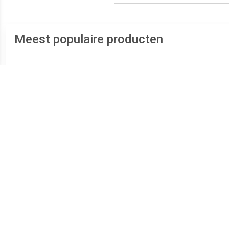
Meest populaire producten
€ 17.50
€ 57.96
Matrasbeschermer Night
Matras Alfred By My Side
Ki
Breeze Next2Me Wit
Crib