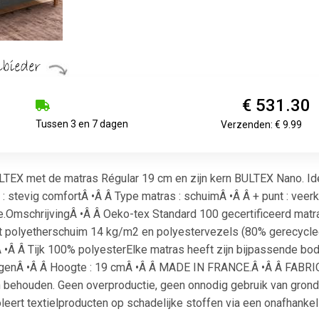
€ 531.30
Tussen 3 en 7 dagen
Verzenden: € 9.99
TEX met de matras Régular 19 cm en zijn kern BULTEX Nano. Idea
 : stevig comfortÂ •Â Â Type matras : schuimÂ •Â Â + punt : ve
.OmschrijvingÂ •Â Â Oeko-tex Standard 100 gecertificeerd matr
rt polyetherschuim 14 kg/m2 en polyestervezels (80% gerecycl
•Â Â Tijk 100% polyesterElke matras heeft zijn bijpassende bod
ngenÂ •Â Â Hoogte : 19 cmÂ •Â Â MADE IN FRANCE.Â •Â Â FABRIC
en behouden. Geen overproductie, geen onnodig gebruik van gro
leert textielproducten op schadelijke stoffen via een onafhankelij