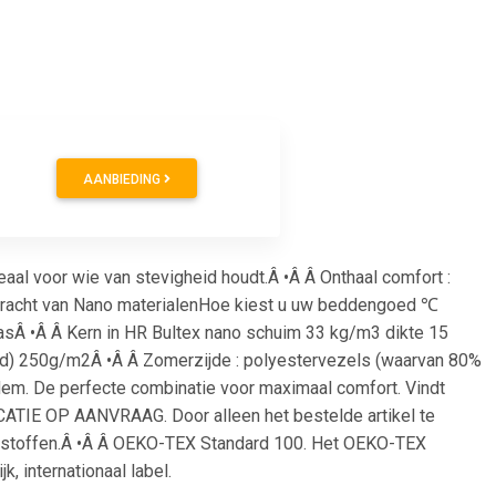
AANBIEDING
al voor wie van stevigheid houdt.Â •Â Â Onthaal comfort :
erkracht van Nano materialenHoe kiest u uw beddengoed ℃
asÂ •Â Â Kern in HR Bultex nano schuim 33 kg/m3 dikte 15
ed) 250g/m2Â •Â Â Zomerzijde : polyestervezels (waarvan 80%
em. De perfecte combinatie voor maximaal comfort. Vindt
ATIE OP AANVRAAG. Door alleen het bestelde artikel te
ndstoffen.Â •Â Â OEKO-TEX Standard 100. Het OEKO-TEX
k, internationaal label.