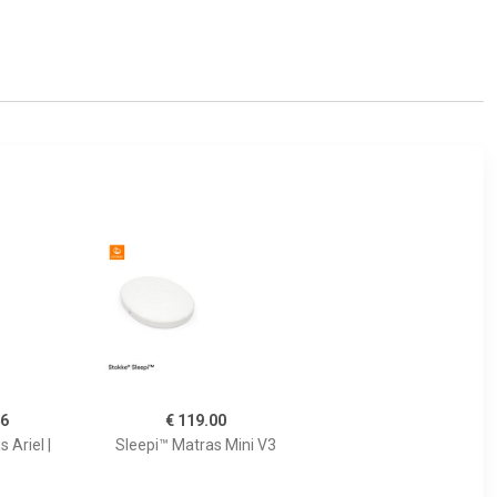
46
€ 119.00
 Ariel |
Sleepi™ Matras Mini V3