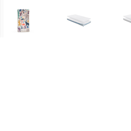
€ 103.20
€ 149.00
JETKIDS™ BY
Matras Evolution Pack 60
Matra
CloudSleeper™ Animal
x 120 cm
Family matras
€ 369.00
€ 399.00