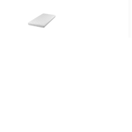
00
€ 89.99
on Pack 70
matras junior - 70x150x11
cm
cm
00
€ 189.00