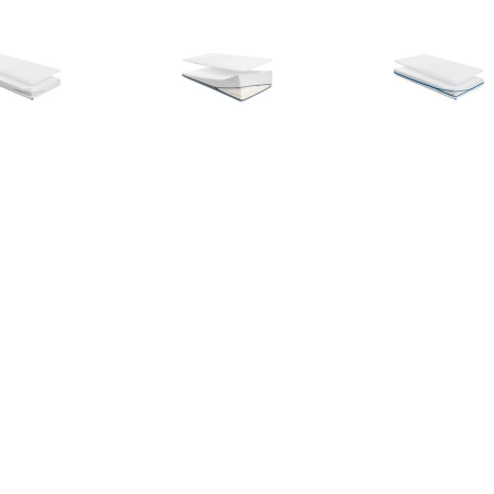
€ 109.00
€ 239.95
€ 219.
s Essential Pack 60 x
Matras Evolution Premium
Matras Evoluti
120 cm
Pack 60 x 120 cm
x 140 
€ 159.00
€ 159.00
€ 189.