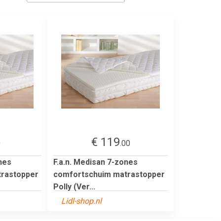
€ 119
9
.00
nes
F.a.n. Medisan 7-zones
rastopper
comfortschuim matrastopper
Polly (Ver...
Lidl-shop.nl