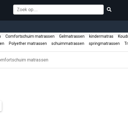
en
Comfortschuim matrassen
Gelmatrassen
kindermatras
Kouds
sen
Polyether matrassen
schuimmatrassen
springmatrassen
Tr
omfortschuim matrassen