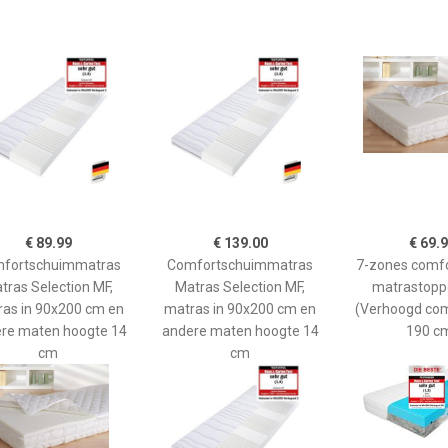
€ 89.99
€ 139.00
€ 69.
fortschuimmatras
Comfortschuimmatras
7-zones comf
tras Selection MF,
Matras Selection MF,
matrastoppe
as in 90x200 cm en
matras in 90x200 cm en
(Verhoogd com
re maten hoogte 14
andere maten hoogte 14
190 c
cm
cm