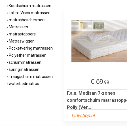
Koudschuim matrassen
Latex, Visco matrassen
matrasbeschermers
Matrassen
matrastoppers
Matraswiggen
Pocketvering matrassen
Polyether matrassen
schuimmatrassen
springmatrassen
Traagschuim matrassen
€ 69
.99
waterbedmatras
F.a.n. Medisan 7-zones
comfortschuim matrastopp
Polly (Ver...
Lidl-shop.nl