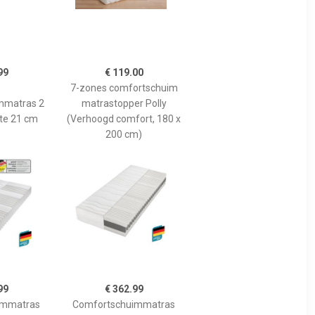
99
€ 119.00
7-zones comfortschuim
mmatras 2
matrastopper Polly
te 21 cm
(Verhoogd comfort, 180 x
200 cm)
99
€ 362.99
immatras
Comfortschuimmatras