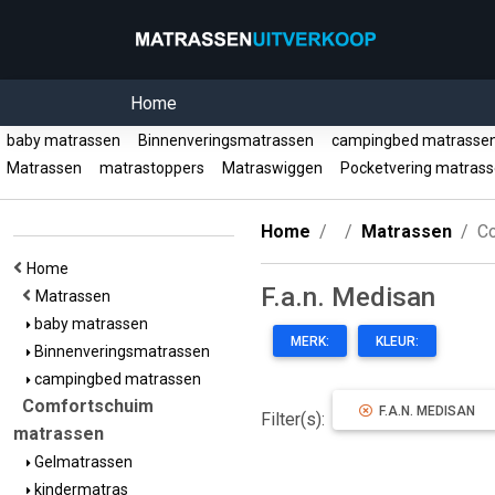
Home
baby matrassen
Binnenveringsmatrassen
campingbed matrass
Matrassen
matrastoppers
Matraswiggen
Pocketvering matras
Home
Matrassen
C
Home
F.a.n. Medisan
Matrassen
baby matrassen
MERK:
KLEUR:
Binnenveringsmatrassen
campingbed matrassen
Comfortschuim
F.A.N. MEDISAN
Filter(s):
matrassen
Gelmatrassen
kindermatras