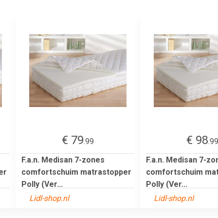
€ 79
€ 98
.99
.9
F.a.n. Medisan 7-zones
F.a.n. Medisan 7-zo
er
comfortschuim matrastopper
comfortschuim mat
Polly (Ver...
Polly (Ver...
Lidl-shop.nl
Lidl-shop.nl