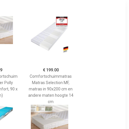
99
€ 199.00
ortschuim
Comfortschuimmatras
r Polly
Matras Selection MF,
fort, 90 x
matras in 90x200 cm en
m)
andere maten hoogte 14
cm