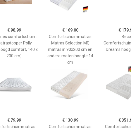
€ 98.99
€ 169.00
€ 179.
ones comfortschuim
Comfortschuimmatras
Beco
atrastopper Polly
Matras Selection MF,
Comfortschui
hoogd comfort, 140 x
matras in 90x200 cm en
Dreams hoog
200 cm)
andere maten hoogte 14
cm
€ 79.99
€ 130.99
€ 351.
fortschuimmatras
Comfortschuimmatras
Comfortschu